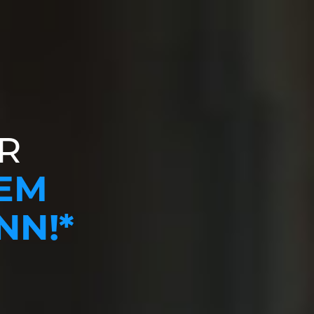
R
NEM
NN!*