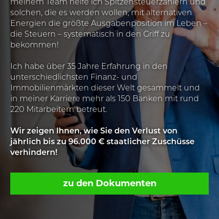
meinem Team helfe ich Spitzensteuerzahlern und
solchen, die es werden wollen, mit alternativen
Energien die größte Ausgabenposition im Leben –
die Steuern – systematisch in den Griff zu
bekommen!
Ich habe über 35 Jahre Erfahrung in den
unterschiedlichsten Finanz- und
Immobilienmärkten dieser Welt gesammelt und
in meiner Karriere mehr als 150 Banken mit rund
220 Mitarbeitern betreut.
Wir zeigen Ihnen, wie Sie den Verlust von
jährlich bis zu 96.000 € staatlicher Zuschüsse
verhindern!
zu den Dokumenten